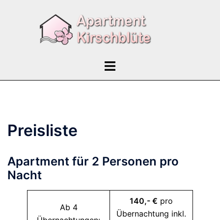
Zum
Inhalt
springen
Menü
umschalten
Preisliste
Apartment für 2 Personen pro
Nacht
140,- €
pro
Ab 4
Übernachtung inkl.