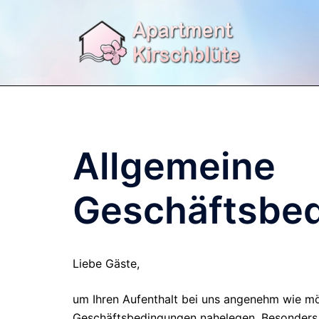
Zum
Inhalt
springen
Allgemeine
Geschäftsbe
Liebe Gäste,
um Ihren Aufenthalt bei uns angenehm wie mö
Geschäftsbedingungen nahelegen. Besonders b