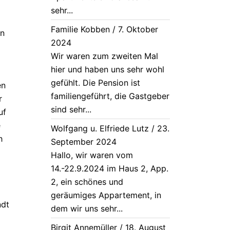
sehr...
Familie Kobben
/
7. Oktober
en
2024
Wir waren zum zweiten Mal
hier und haben uns sehr wohl
gefühlt. Die Pension ist
en
familiengeführt, die Gastgeber
r
sind sehr...
uf
e
Wolfgang u. Elfriede Lutz
/
23.
h
September 2024
Hallo, wir waren vom
14.-22.9.2024 im Haus 2, App.
2, ein schönes und
geräumiges Appartement, in
ndt
dem wir uns sehr...
Birgit Annemüller
/
18. August