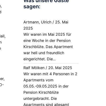
Was unsere Gäste
,
sagen:
d
Artmann, Ulrich
/
25. Mai
2025
Wir waren im Mai 2025 für
ail,
eine Woche in der Pension
n
Kirschblüte. Das Apartment
h
war hell und freundlich
t
eingerichtet. Die...
Ralf Mölken
/
20. Mai 2025
Wir waren mit 4 Personen in 2
er,
Apartments vom
VD-
05.05.-09.05.2025 in der
Pension Kirschblüte
untergebracht. Die
Apartments sind allesamt